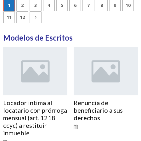
1
2
3
4
5
6
7
8
9
10
11
12
Modelos de Escritos
Locador intima al
Renuncia de
locatario con prórroga
beneficiario a sus
mensual (art. 1218
derechos
ccyc) a restituir
inmueble