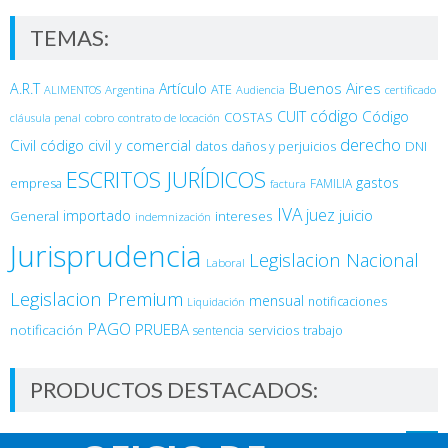
TEMAS:
Buenos Aires
A.R.T
Artículo
Argentina
ATE
ALIMENTOS
Audiencia
certificado
código
Código
CUIT
COSTAS
cobro
contrato de locación
cláusula penal
derecho
Civil
código civil y comercial
DNI
datos
daños y perjuicios
ESCRITOS JURÍDICOS
gastos
empresa
FAMILIA
factura
IVA
juez
juicio
importado
General
intereses
indemnización
Jurisprudencia
Legislacion Nacional
Laboral
Legislacion Premium
mensual
notificaciones
Liquidación
PAGO
PRUEBA
notificación
sentencia
servicios
trabajo
PRODUCTOS DESTACADOS:
Pack de Cursos del Código Civil y Comercial