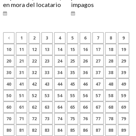
en mora del locatario
impagos
1
2
3
4
5
6
7
8
9
10
11
12
13
14
15
16
17
18
19
20
21
22
23
24
25
26
27
28
29
30
31
32
33
34
35
36
37
38
39
40
41
42
43
44
45
46
47
48
49
50
51
52
53
54
55
56
57
58
59
60
61
62
63
64
65
66
67
68
69
70
71
72
73
74
75
76
77
78
79
80
81
82
83
84
85
86
87
88
89