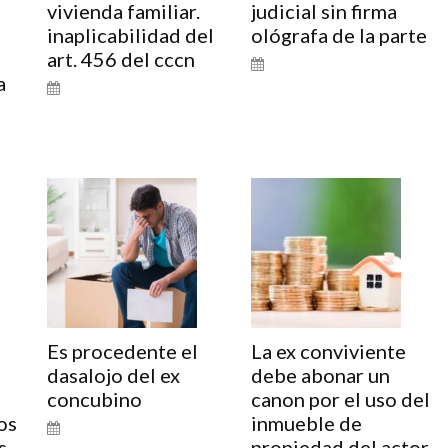
vivienda familiar.
judicial sin firma
inaplicabilidad del
ológrafa de la parte
art. 456 del cccn
a
o
Es procedente el
La ex conviviente
dasalojo del ex
debe abonar un
concubino
canon por el uso del
os
inmueble de
s
propiedad del actor