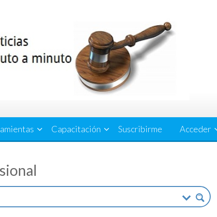
amientas
Capacitación
Suscribirme
Acceder
esional