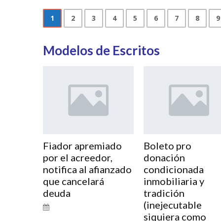
1
2
3
4
5
6
7
8
9
Modelos de Escritos
Fiador apremiado
Boleto pro
por el acreedor,
donación
notifica al afianzado
condicionada
que cancelará
inmobiliaria y
deuda
tradición
(inejecutable
siquiera como