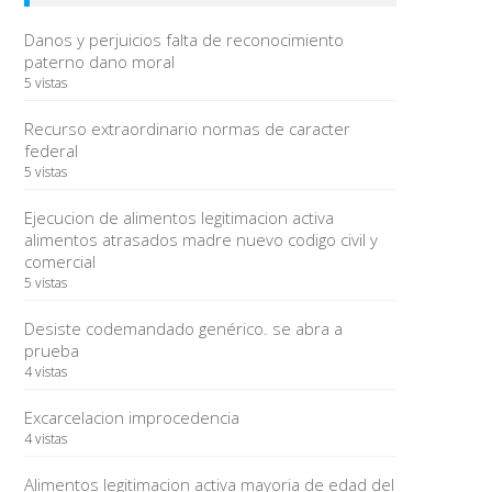
Danos y perjuicios falta de reconocimiento
paterno dano moral
5 vistas
Recurso extraordinario normas de caracter
federal
5 vistas
Ejecucion de alimentos legitimacion activa
alimentos atrasados madre nuevo codigo civil y
comercial
5 vistas
Desiste codemandado genérico. se abra a
prueba
4 vistas
Excarcelacion improcedencia
4 vistas
Alimentos legitimacion activa mayoria de edad del