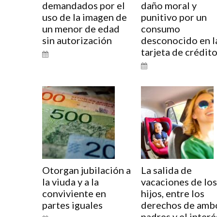
demandados por el
daño moral y
uso de la imagen de
punitivo por un
un menor de edad
consumo
sin autorización
desconocido en l
tarjeta de crédit
Otorgan jubilación a
La salida de
la viuda y a la
vacaciones de los
conviviente en
hijos, entre los
partes iguales
derechos de amb
padres y el interé