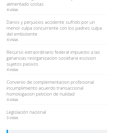
alimentado costas
4 vistas
Danos y perjuicios accidente sufrido por un
menor culpa concurrente con los padres culpa
del embistente
4 vistas
Recurso extraordinario federal impuesto a las
ganancias reorganizacion societaria escision
sujetos pasivos
4 vistas
Convenio de complementacion profesional
incumplimiento acuerdo transaccional
homologacion peticion de nulidad
4 vistas
Legislación nacional
3 vistas