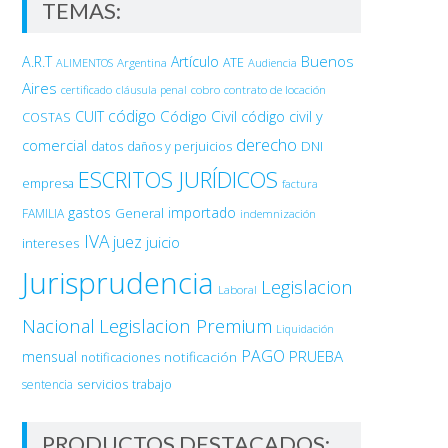
TEMAS:
Buenos
A.R.T
Artículo
Argentina
ATE
ALIMENTOS
Audiencia
Aires
certificado
cobro
contrato de locación
cláusula penal
código
Código Civil
código civil y
CUIT
COSTAS
derecho
comercial
DNI
datos
daños y perjuicios
ESCRITOS JURÍDICOS
empresa
factura
gastos
importado
General
FAMILIA
indemnización
IVA
juez
juicio
intereses
Jurisprudencia
Legislacion
Laboral
Nacional
Legislacion Premium
Liquidación
PAGO
PRUEBA
mensual
notificación
notificaciones
sentencia
servicios
trabajo
PRODUCTOS DESTACADOS: