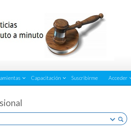
amientas
Capacitación
Suscribirme
Acceder
esional