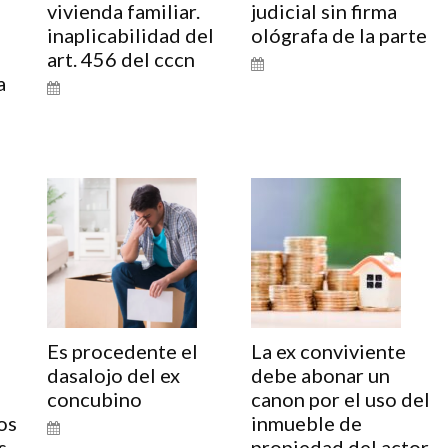
vivienda familiar.
judicial sin firma
inaplicabilidad del
ológrafa de la parte
art. 456 del cccn
a
o
Es procedente el
La ex conviviente
dasalojo del ex
debe abonar un
concubino
canon por el uso del
os
inmueble de
s
propiedad del actor