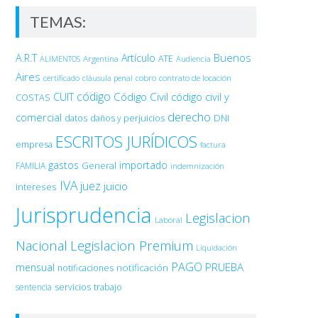
TEMAS:
Buenos
A.R.T
Artículo
Argentina
ATE
ALIMENTOS
Audiencia
Aires
certificado
cobro
contrato de locación
cláusula penal
código
Código Civil
código civil y
CUIT
COSTAS
derecho
comercial
DNI
datos
daños y perjuicios
ESCRITOS JURÍDICOS
empresa
factura
gastos
importado
General
FAMILIA
indemnización
IVA
juez
juicio
intereses
Jurisprudencia
Legislacion
Laboral
Nacional
Legislacion Premium
Liquidación
PAGO
PRUEBA
mensual
notificación
notificaciones
sentencia
servicios
trabajo