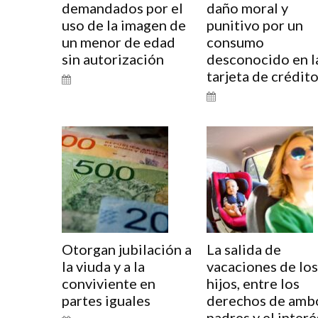
demandados por el
daño moral y
uso de la imagen de
punitivo por un
un menor de edad
consumo
sin autorización
desconocido en l
tarjeta de crédit
Otorgan jubilación a
La salida de
la viuda y a la
vacaciones de los
conviviente en
hijos, entre los
partes iguales
derechos de amb
padres y el interé