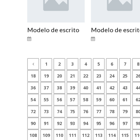
Modelo de escrito
Modelo de escri
1
2
3
4
5
6
7
8
18
19
20
21
22
23
24
25
2
36
37
38
39
40
41
42
43
4
54
55
56
57
58
59
60
61
6
72
73
74
75
76
77
78
79
8
90
91
92
93
94
95
96
97
9
108
109
110
111
112
113
114
115
11