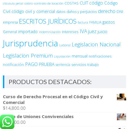
código
Código
CUIT
COSTAS
cobro
contrato de locación
cláusula penal
derecho
Civil
código civil y comercial
DNI
datos
daños y perjuicios
ESCRITOS JURÍDICOS
gastos
empresa
FAMILIA
factura
IVA
juez
juicio
importado
General
intereses
indemnización
Jurisprudencia
Legislacion Nacional
Laboral
Legislacion Premium
mensual
notificaciones
Liquidación
PAGO
PRUEBA
notificación
sentencia
servicios
trabajo
PRODUCTOS DESTACADOS:
Curso de Derecho Procesal en el Código Civil y
Comercial
$
14,800.00
Curso de Uniones Convivenciales
$
14,800.00