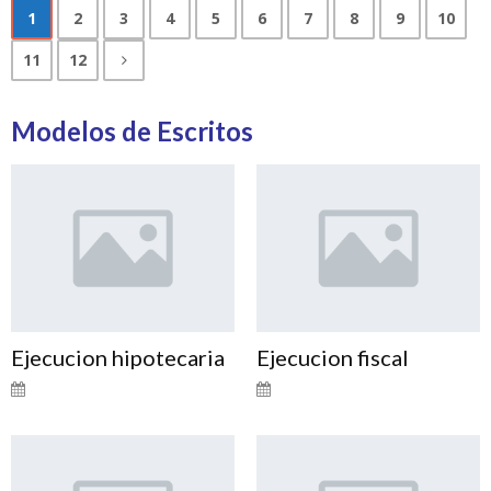
1
2
3
4
5
6
7
8
9
10
11
12
Modelos de Escritos
Ejecucion hipotecaria
Ejecucion fiscal