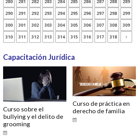
280
281
282
283
284
285
286
287
288
289
290
291
292
293
294
295
296
297
298
299
300
301
302
303
304
305
306
307
308
309
310
311
312
313
314
315
316
317
318
Capacitación Jurídica
Curso de práctica en
Curso sobre el
derecho de familia
bullying y el delito de
grooming