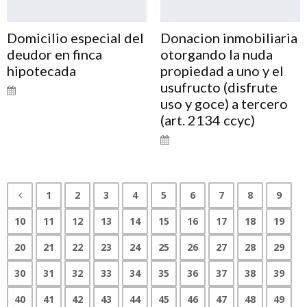
Domicilio especial del
Donacion inmobiliaria
deudor en finca
otorgando la nuda
hipotecada
propiedad a uno y el
usufructo (disfrute
uso y goce) a tercero
(art. 2134 ccyc)
1
2
3
4
5
6
7
8
9
10
11
12
13
14
15
16
17
18
19
20
21
22
23
24
25
26
27
28
29
30
31
32
33
34
35
36
37
38
39
40
41
42
43
44
45
46
47
48
49