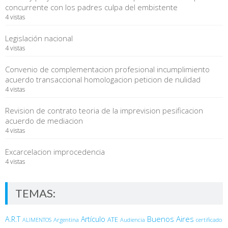
concurrente con los padres culpa del embistente
4 vistas
Legislación nacional
4 vistas
Convenio de complementacion profesional incumplimiento
acuerdo transaccional homologacion peticion de nulidad
4 vistas
Revision de contrato teoria de la imprevision pesificacion
acuerdo de mediacion
4 vistas
Excarcelacion improcedencia
4 vistas
TEMAS:
Buenos Aires
A.R.T
Artículo
Argentina
ATE
ALIMENTOS
Audiencia
certificado