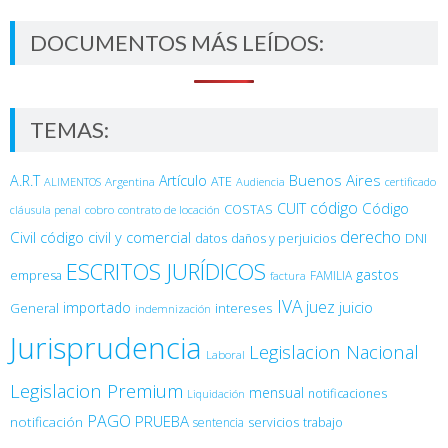
DOCUMENTOS MÁS LEÍDOS:
TEMAS:
Buenos Aires
A.R.T
Artículo
Argentina
ATE
ALIMENTOS
Audiencia
certificado
código
Código
CUIT
COSTAS
cobro
contrato de locación
cláusula penal
derecho
Civil
código civil y comercial
DNI
datos
daños y perjuicios
ESCRITOS JURÍDICOS
gastos
empresa
FAMILIA
factura
IVA
juez
juicio
importado
General
intereses
indemnización
Jurisprudencia
Legislacion Nacional
Laboral
Legislacion Premium
mensual
notificaciones
Liquidación
PAGO
PRUEBA
notificación
sentencia
servicios
trabajo