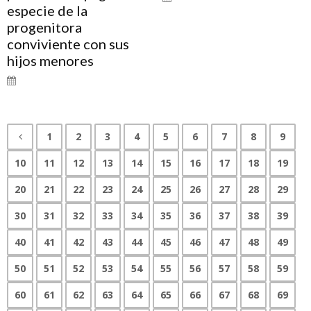
especie de la
progenitora
conviviente con sus
hijos menores
1
2
3
4
5
6
7
8
9
10
11
12
13
14
15
16
17
18
19
20
21
22
23
24
25
26
27
28
29
30
31
32
33
34
35
36
37
38
39
40
41
42
43
44
45
46
47
48
49
50
51
52
53
54
55
56
57
58
59
60
61
62
63
64
65
66
67
68
69