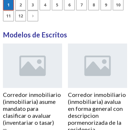
1
2
3
4
5
6
7
8
9
10
11
12
Modelos de Escritos
Corredor inmobiliario
Corredor inmobiliario
(inmobiliaria) asume
(inmobiliaria) avalua
mandato para
en forma general con
clasificar o avaluar
descripcion
(inventariar o tasar)
pormenorizada de la
residencia